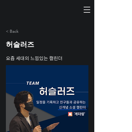
< Back
허슬러즈
요즘 세대의 느낌있는 캘린더