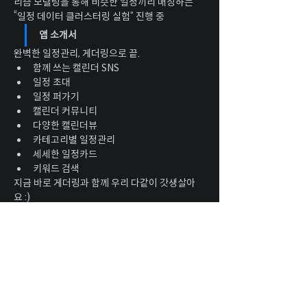
리즘 모델링을 통해 비슷한 일정끼리 매칭하는 
“일정 데이터 클러스터링 실험” 진행 중
앱 소개서
완벽한 일정관리, 게더링으로 끝.
함께 쓰는 캘린더 SNS
일정 초대
일정 퍼가기
캘린더 커뮤니티
다양한 캘린더뷰
카테고리별 일정관리
세세한 일정카드
키워드 검색
지금 바로 게더링과 함께 우리 다같이 갓생살아
요 :)
안드로이드: 
https://bit.ly/3iJ3I33
ios: 
https://apple.co/3Bh8WJV
📌 App Store / Google Play Store 에서 '게더
링'을 검색해보세요.