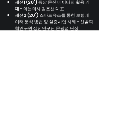
세션1 (20’) 증상 문진 데이터의 활용 기
대 - 아는의사 김은선 대표
세션2 (20’) 스마트슈즈를 통한 보행데
이터 분석 방법 및 실증사업 사례 - 신발피
혁연구원 생산연구단 문광섭 단장
세션3 (20’)  AI 근골격계 스마트짐 데이
터 통한 디지털헬스케어 이야기 - 론픽 김
진용 이사
대담 (25’)
네트워킹 (20’)
💠 대상
의료 데이터 수요기업
빅데이터 학계 관계자
디지털 전환 국내외 전문가
데이터와 디지털전환에 관심있는 시민
💠 주최 및 주관
부산광역시, 부산테크노파크
💠 문의
ask@dxchallenge.co.kr