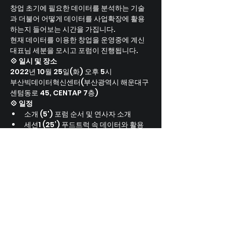
창업 초기에 필요한 데이터를 분석하는 기술
과 더불어 어떻게 데이터를 사업확장에 활용
하는지 들어보는 시간을 가집니다.
현재 데이터를 이용한 창업을 운영중에 계신 
대표님 세분을 모시고 포럼이 진행됩니다.
💠 일시 및 장소
2022년 10월 25일(화) 오후 5시
부산빅데이터혁신센터(부산광역시 해운대구 
센텀동로 45, CENTAP 7층)
💠 일정
소개 (5') 포럼 순서 및 연사자 소개
세션1 (25’) 푸드트럭 속 데이터와 활용 
성공 사례 - 푸드트래블 박상화 대표
세션2 (25’) 영상 수요 속 데이터 분석 성
공 사례 - 에딧메이트 최병익 대표
세션3 (25’) 챗봇 개발과 데이터 활용 성
공 사례 - 채티스 안동혁 대표
질의응답 (25’)
네트워킹 (15’)
💠 대상
데이터 창업을 목표로하는 예비창업자