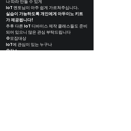
나 따라 만들 수 있게
IoT 멘토님이 아주 쉽게 가르쳐주십니다.
실습이 가능하도록 개인에게 아두이노 키트
가 제공됩니다!
추후 다른 IoT 디바이스 제작 클래스들도 준비
되어 있으니 많은 관심 부탁드립니다
💠
모집대상
IoT에 관심이 있는 누구나
💠
장소
부산빅데이터 혁신센터 (부산광역시 해운대
구 센텀동로45, CENTAP 7층)
💠
일시
2022년 11월 9일 (수)
오후 2:00 ~ 4:00
💠
참가비
10,000원
계좌이체 하나은행 880-910099-24705 주
식회사 패스파인더
💠
정원
선착순 8명
💠
준비물
개인 노트북