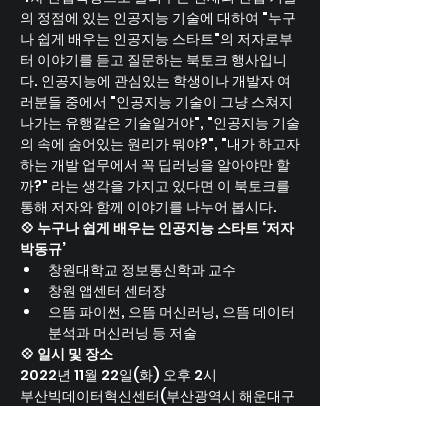
의 정점에 있는 인공지능 기술에 대하여 "누구
나 쉽게 배우는 인공지능 스타트"의 저자로부
터 이야기를 듣고 질문하는 북토크 행사입니
다. 인공지능에 관심있는 학생이나 개발자 여
러분들 중에서 "인공지능 기술이 그냥 스쳐지
나가는 유행같은 기술일거야", "인공지능 기술
의 속에 숨어있는 원리가 뭐야?", "내가 하고자
하는 개발 업무에서 꼭 딥러닝을 알아야만 할
까?" 라는 생각을 가지고 있다면 이 북토크를 
통해 저자와 함께 이야기를 나누어 봅시다.
💠 누구나 쉽게 배우는 인공지능 스타트 ‘저자 
박동규’
창원대학교 정보통신학과 교수
창원 앱센터 센터장
으뜸 파이썬, 으뜸 머신러닝, 으뜸 데이터 
분석과 머신러닝 등 저술
💠 일시 및 장소
2022년 11월 22일(화) 오후 2시
부산빅데이터혁신센터(부산광역시 해운대구 
센텀동로 45, CENTAP 7층)
💠 일정