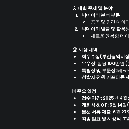
🎯 
대회 주제 및 분야
빅데이터 분석 부문
공공 및 민간 데이
빅데이터 발굴 및 활용
새로운 융복합 데이
🏆 
시상 내역
최우수상(부산광역시장
우수상
: 팀당 100만원 (
특별상 및 부문상
: 테
선발자 전원 기프티콘 제공
🗓️ 
주요 일정
접수 기간
: 2025년 4월
개회식 & OT
: 5월 14
본선 서류 제출
: 6월 2
최종 발표 및 시상식
: 